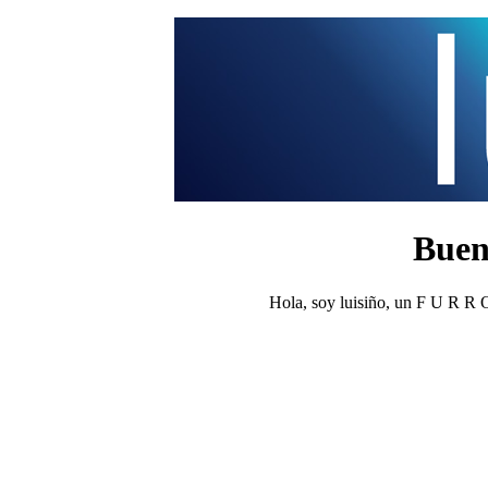
Buena
Hola, soy luisiño, un F U R R O